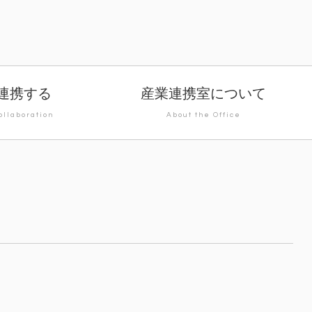
連携する
産業連携室について
ollaboration
About the Office