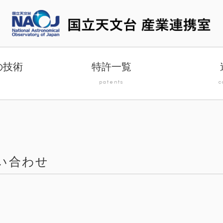
の技術
特許一覧
y
patents
c
い合わせ
」