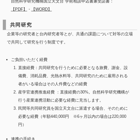
自然科学研究機構国立天文台 学術相談申込書兼受諾書：
【PDF】
・
【WORD】
共同研究
企業等の研究者と台内研究者等とが、共通の課題について対等の立場
で共同して研究を行う制度です。
ご負担いただく経費
直接経費：共同研究を行うために必要となる旅費、謝金、設
備費、消耗品費、光熱水料等、共同研究のために雇用される
者がいる場合はその人件費などの経費
産学官連携推進経費 ：直接経費の30%。自然科学研究機構が
行う産業連携活動に必要な経費に充当します。
民間等共同研究員を国立天文台に派遣する場合、そのために
必要な経費（年額440,000円 ※6ヶ月以内の場合は220,000
円）
連携の手続き