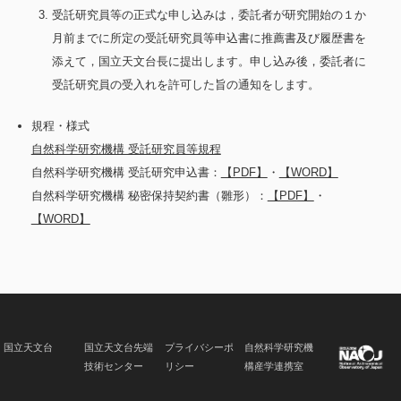
受託研究員等の正式な申し込みは，委託者が研究開始の１か
月前までに所定の受託研究員等申込書に推薦書及び履歴書を
添えて，国立天文台長に提出します。申し込み後，委託者に
受託研究員の受入れを許可した旨の通知をします。
規程・様式
自然科学研究機構 受託研究員等規程
自然科学研究機構 受託研究申込書：
【PDF】
・
【WORD】
自然科学研究機構 秘密保持契約書（雛形）：
【PDF】
・
【WORD】
国立天文台
国立天文台先端
プライバシーポ
自然科学研究機
技術センター
リシー
構産学連携室