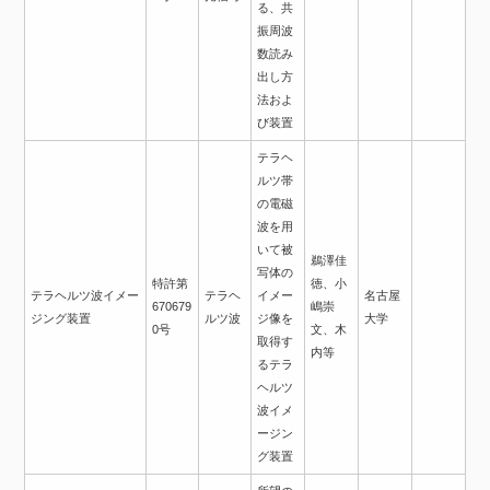
る、共
振周波
数読み
出し方
法およ
び装置
テラヘ
ルツ帯
の電磁
波を用
いて被
鵜澤佳
写体の
特許第
徳、小
テラヘルツ波イメー
テラヘ
イメー
名古屋
670679
嶋崇
ジング装置
ルツ波
ジ像を
大学
0号
文、木
取得す
内等
るテラ
ヘルツ
波イメ
ージン
グ装置