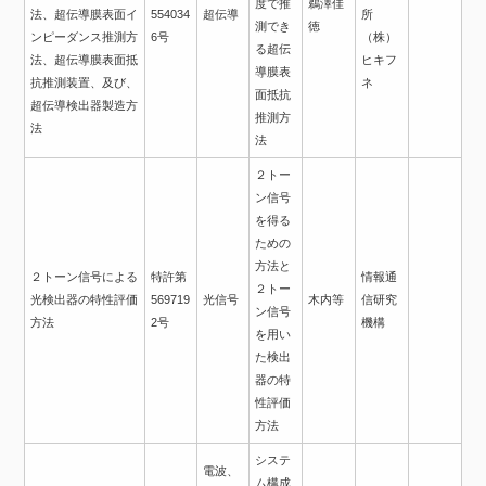
度で推
鵜澤佳
法、超伝導膜表面イ
554034
超伝導
所
測でき
徳
ンピーダンス推測方
6号
（株）
る超伝
法、超伝導膜表面抵
ヒキフ
導膜表
抗推測装置、及び、
ネ
面抵抗
超伝導検出器製造方
推測方
法
法
２トー
ン信号
を得る
ための
方法と
２トーン信号による
特許第
情報通
２トー
光検出器の特性評価
569719
光信号
木内等
信研究
ン信号
方法
2号
機構
を用い
た検出
器の特
性評価
方法
システ
電波、
ム構成