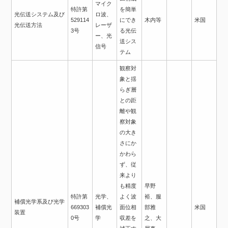
マイク
特許第
を簡単
光伝送システム及び
ロ波、
529114
にでき
木内等
米国
光伝送方法
レーザ
3号
る光伝
ー、光
送シス
信号
テム
観察対
象と揺
らぎ層
との距
離や観
察対象
の大き
さにか
かわら
ず、従
来より
も精度
早野
特許第
光学、
よく波
裕、服
補償光学系及び光学
669303
補償光
面位相
部雅
米国
装置
0号
学
収差を
之、大