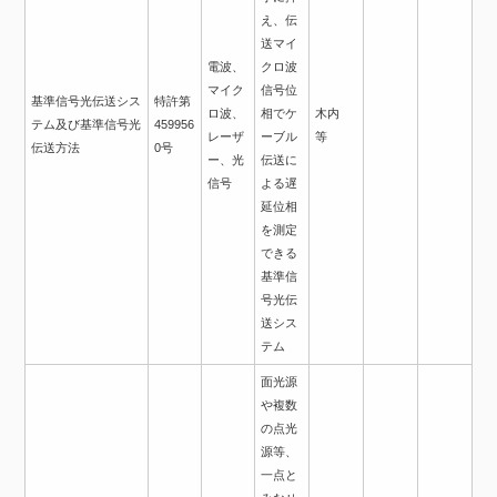
え、伝
送マイ
電波、
クロ波
マイク
信号位
基準信号光伝送シス
特許第
ロ波、
相でケ
木内
テム及び基準信号光
459956
レーザ
ーブル
等
伝送方法
0号
ー、光
伝送に
信号
よる遅
延位相
を測定
できる
基準信
号光伝
送シス
テム
面光源
や複数
の点光
源等、
一点と