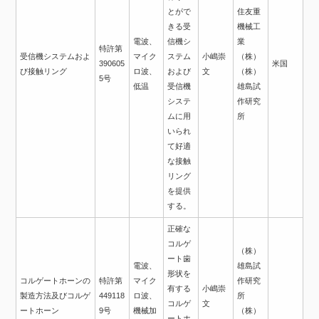
とがで
住友重
きる受
機械工
電波、
信機シ
業
特許第
受信機システムおよ
マイク
ステム
小嶋崇
（株）
390605
米国
び接触リング
ロ波、
および
文
（株）
5号
低温
受信機
雄島試
システ
作研究
ムに用
所
いられ
て好適
な接触
リング
を提供
する。
正確な
コルゲ
（株）
ート歯
電波、
雄島試
形状を
コルゲートホーンの
特許第
マイク
作研究
有する
小嶋崇
製造方法及びコルゲ
449118
ロ波、
所
コルゲ
文
ートホーン
9号
機械加
（株）
ートホ