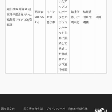
いたア
ップコ
超伝導体-絶縁体-超
特許第
マイク
ンバー
鵜澤佳
情報通
伝導体接合を用いた
701775
ロ波、
タとダ
徳、小
信研究
米国
低雑音マイクロ波増
2号
超伝導
ウンコ
嶋崇文
機構
幅器
ンバー
タを直
列に接
続して
構成し
た低雑
音マイ
クロ波
増幅器
国立天文台
国立天文台先端
プライバシーポ
自然科学研究機