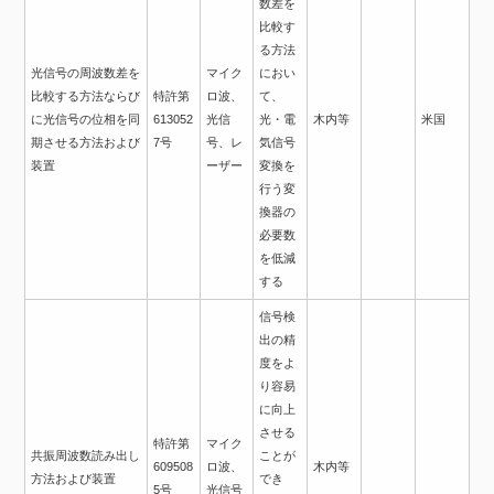
数差を
比較す
る方法
光信号の周波数差を
マイク
におい
比較する方法ならび
特許第
ロ波、
て、
に光信号の位相を同
613052
光信
光・電
木内等
米国
期させる方法および
7号
号、レ
気信号
装置
ーザー
変換を
行う変
換器の
必要数
を低減
する
信号検
出の精
度をよ
り容易
に向上
させる
特許第
マイク
共振周波数読み出し
ことが
609508
ロ波、
木内等
方法および装置
でき
5号
光信号