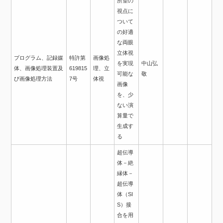
所望の
視点に
ついて
の好適
な両眼
立体視
プログラム、記録媒
特許第
画像処
を実現
中山弘
体、画像処理装置及
619815
理、立
可能な
敬
び画像処理方法
7号
体視
画像
を、少
ない演
算量で
生成す
る
超伝導
体－絶
縁体－
超伝導
体（SI
S）接
合を用