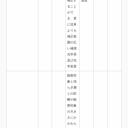
補正す
屋真
ること
がで
き、更
に従来
よりも
補正範
囲の広
い補償
光学系
及び光
学装置
観察対
象と揺
らぎ層
との距
離や観
察対象
の大き
さにか
かわら