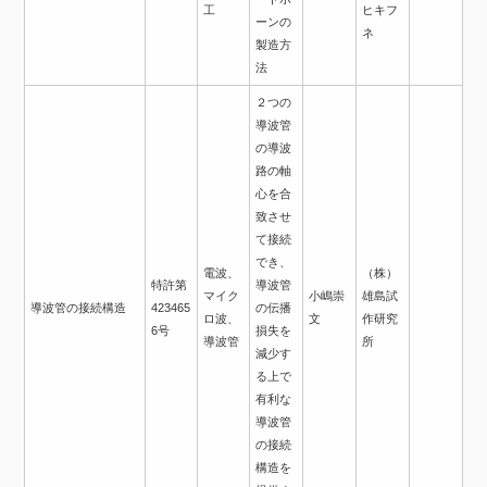
工
ヒキフ
ーンの
ネ
製造方
法
２つの
導波管
の導波
路の軸
心を合
致させ
て接続
でき、
電波、
（株）
特許第
導波管
マイク
小嶋崇
雄島試
導波管の接続構造
423465
の伝播
ロ波、
文
作研究
6号
損失を
導波管
所
減少す
る上で
有利な
導波管
の接続
構造を