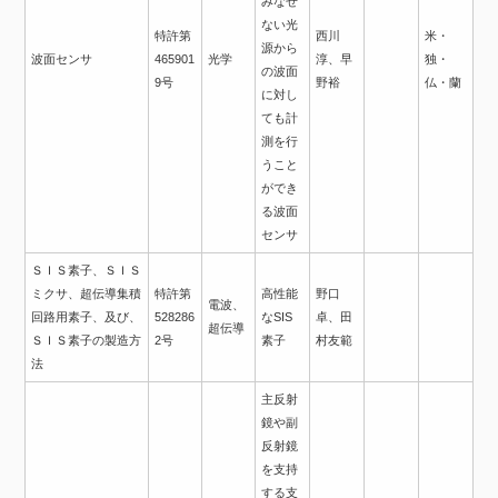
みなせ
ない光
特許第
西川
米・
源から
波面センサ
465901
光学
淳、早
独・
の波面
9号
野裕
仏・蘭
に対し
ても計
測を行
うこと
ができ
る波面
センサ
ＳＩＳ素子、ＳＩＳ
ミクサ、超伝導集積
特許第
高性能
野口
電波、
回路用素子、及び、
528286
なSIS
卓、田
超伝導
ＳＩＳ素子の製造方
2号
素子
村友範
法
主反射
鏡や副
反射鏡
を支持
する支