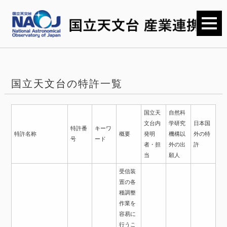
国立天文台の特許一覧
国立天
自然科
文台内
学研究
日本国
特許番
キーワ
特許名称
概要
発明
機構以
外の特
号
ード
者・担
外の出
許
当
願人
受信装
置の各
種調整
作業を
容易に
行うこ