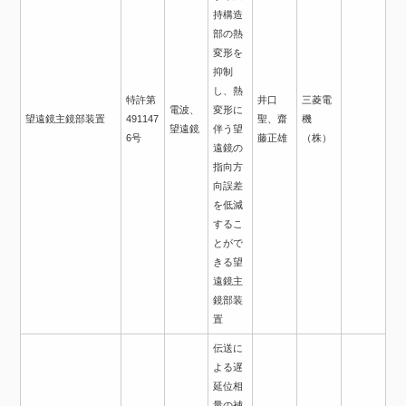
持構造
部の熱
変形を
抑制
し、熱
特許第
井口
三菱電
電波、
変形に
望遠鏡主鏡部装置
491147
聖、齋
機
望遠鏡
伴う望
6号
藤正雄
（株）
遠鏡の
指向方
向誤差
を低減
するこ
とがで
きる望
遠鏡主
鏡部装
置
伝送に
よる遅
延位相
量の補