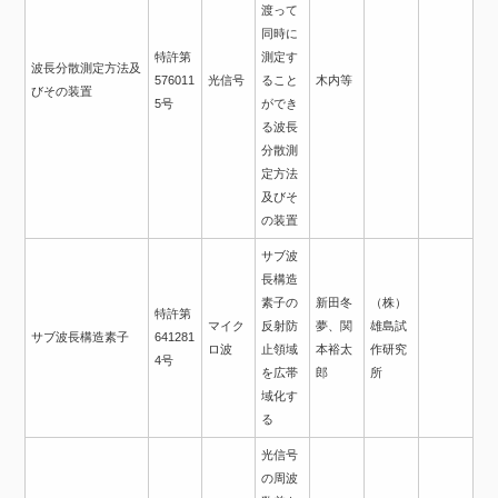
渡って
同時に
特許第
測定す
波長分散測定方法及
576011
光信号
ること
木内等
びその装置
5号
ができ
る波長
分散測
定方法
及びそ
の装置
サブ波
長構造
素子の
新田冬
（株）
特許第
マイク
反射防
夢、関
雄島試
サブ波長構造素子
641281
ロ波
止領域
本裕太
作研究
4号
を広帯
郎
所
域化す
る
光信号
の周波