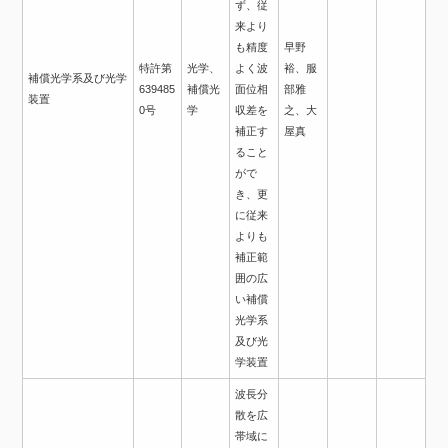
ず、従
来より
も精度
早野
特許第
光学、
よく波
裕、服
補償光学系及び光学
639485
補償光
面位相
部雅
装置
0号
学
収差を
之、大
補正す
屋真
ること
がで
き、更
に従来
よりも
補正範
囲の広
い補償
光学系
及び光
学装置
波長分
散を広
帯域に