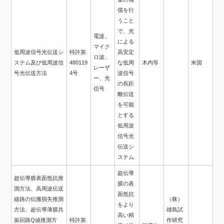
償を行
うこと
で、光
電波、
による
マイク
低周波信号光伝送シ
特許第
高安定
ロ波、
ステム及び低周波信
480119
な低周
木内等
米国
レーザ
号光伝送方法
4号
波信号
ー、光
の長距
信号
離伝送
を可能
とする
低周波
信号光
伝送シ
ステム
超伝導
超伝導膜表面抵抗推
膜の表
測方法、高周波伝送
面抵抗
線路の伝搬損失推測
（株）
をより
方法、超伝導薄膜共
雄島試
高い精
振回路Q値推測方
特許第
作研究