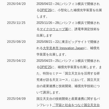
2026/04/20
2026/04/22～24にパシフィコ横浜で開催され
る
OPIE'26
に、小型化した補償光学装置を出展
します。
2025/11/25
2025/11/26～28にパシフィコ横浜で開催され
る
マイクロウェーブ展
に、誘電率測定技術を
出展します
2025/08/20
2025/08/21～22に東京ビッグサイトで開催さ
れる
大学見本市 Innovation Japan
に、補償光
学装置を出展します。
2025/04/22
2025/04/23～25にパシフィコ横浜で開催され
る
OPIE'25
に、補償光学装置を出展します。ま
た、特別セミナー「国立天文台を活用する研
究者が語る天文コース」において、国立天文
台の産業連携と技術開発、補償光学技術につ
いて講演します。
2025/04/09
国立天文台の技術開発と産業連携に関するパ
ンフレット
「宇宙と社会をつなぐ国立天文台