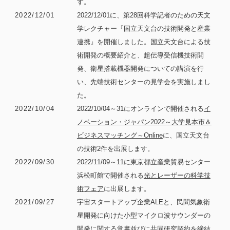
す。
2022/12/01
2022/12/01に、第28回科学記者のための天文
学レクチャー『国立天文台の技術開発と産業
連携』を開催しました。国立天文台による技
術開発の概要紹介と、超伝導受信機技術開
発、衛星搭載機器開発についての講演を行
い、先端技術センターの見学会を実施しまし
た。
2022/10/04
2022/10/04～31にオンラインで開催される
イ
ノベーション・ジャパン2022～大学見本市＆
ビジネスマッチング～Online
に、国立天文台
の技術2件を出展します。
2022/09/30
2022/11/09～11に東京都立産業貿易センター
浜松町館で開催される
光とレーザーの科学技
術フェア
に出展します。
2021/09/27
宇宙スタートアップ企業ALEと、民間気象衛
星開発に向けた小型マイクロ波サウンダーの
開発に関する覚書並びに共同研究契約を締結