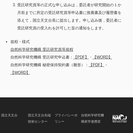
受託研究員等の正式な申し込みは，委託者が研究開始の１か
月前までに所定の受託研究員等申込書に推薦書及び履歴書を
添えて，国立天文台長に提出します。申し込み後，委託者に
受託研究員の受入れを許可した旨の通知をします。
規程・様式
自然科学研究機構 受託研究員等規程
自然科学研究機構 受託研究申込書：
【PDF】
・
【WORD】
自然科学研究機構 秘密保持契約書（雛形）：
【PDF】
・
【WORD】
国立天文台
国立天文台先端
プライバシーポ
自然科学研究機
技術センター
リシー
構産学連携室