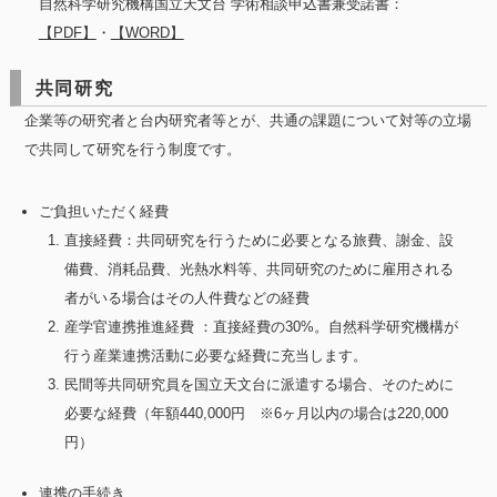
自然科学研究機構国立天文台 学術相談申込書兼受諾書：
【PDF】
・
【WORD】
共同研究
企業等の研究者と台内研究者等とが、共通の課題について対等の立場
で共同して研究を行う制度です。
ご負担いただく経費
直接経費：共同研究を行うために必要となる旅費、謝金、設
備費、消耗品費、光熱水料等、共同研究のために雇用される
者がいる場合はその人件費などの経費
産学官連携推進経費 ：直接経費の30%。自然科学研究機構が
行う産業連携活動に必要な経費に充当します。
民間等共同研究員を国立天文台に派遣する場合、そのために
必要な経費（年額440,000円 ※6ヶ月以内の場合は220,000
円）
連携の手続き